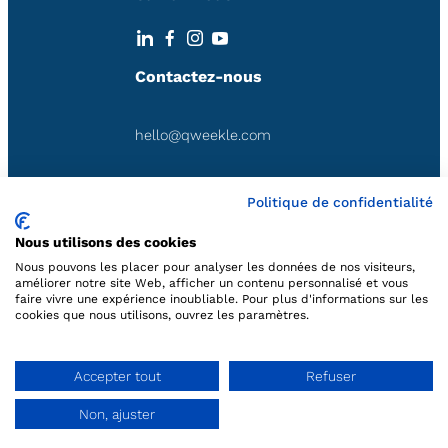
Contactez-nous
hello@qweekle.com
FR:
+33 (0) 1 84 25 40 70
Politique de confidentialité
BE:
+32 (0) 2 318 20 40
Nous utilisons des cookies
Nous pouvons les placer pour analyser les données de nos visiteurs,
améliorer notre site Web, afficher un contenu personnalisé et vous
faire vivre une expérience inoubliable. Pour plus d'informations sur les
Contactez-nous
cookies que nous utilisons, ouvrez les paramètres.
©2023 Qweekle.com -
Tous droits réservés
Accepter tout
Refuser
Non, ajuster
Demander une démo