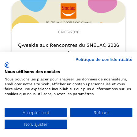
04/05/2026
Qweekle aux Rencontres du SNELAC 2026
!
Politique de confidentialité
Pendant trois jours, les pros des parcs, musées,
Nous utilisons des cookies
parcs animaliers et sites culturels se retrouvent
Nous pouvons les placer pour analyser les données de nos visiteurs,
à OK Corral pour échanger, s’inspirer, découvrir
améliorer notre site Web, afficher un contenu personnalisé et vous
les solutions qui font avancer notre secteur. Et
faire vivre une expérience inoubliable. Pour plus d'informations sur les
Qweekle sera bien sûr de la partie !
cookies que nous utilisons, ouvrez les paramètres.
Accepter tout
Refuser
Lire l'article
Non, ajuster
Demander une démo