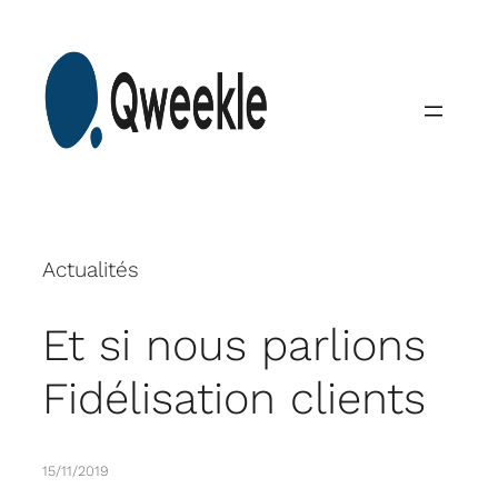
Skip
to
content
Actualités
Et si nous parlions
Fidélisation clients
15/11/2019