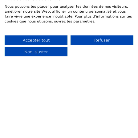
Nous pouvons les placer pour analyser les données de nos visiteurs,
améliorer notre site Web, afficher un contenu personnalisé et vous
faire vivre une expérience inoubliable. Pour plus d'informations sur les
Contactez-nous
cookies que nous utilisons, ouvrez les paramètres.
hello@qweekle.com
Accepter tout
Refuser
Non, ajuster
Demander une démo
FR:
+33 (0) 1 84 25 40 70
BE:
+32 (0) 2 318 20 40
Contactez-nous
©2023 Qweekle.com -
Tous droits réservés