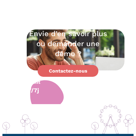
Envie d’en savoir plus
ou demander une
démo ?
Contactez-nous
Support
client
7/7j