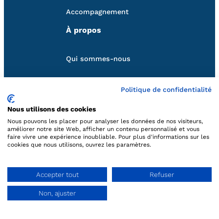
Accompagnement
À propos
Qui sommes-nous
Nos partenaires
Politique de confidentialité
Suivez-nous
Nous utilisons des cookies
Nous pouvons les placer pour analyser les données de nos visiteurs,
améliorer notre site Web, afficher un contenu personnalisé et vous
faire vivre une expérience inoubliable. Pour plus d'informations sur les
Contactez-nous
cookies que nous utilisons, ouvrez les paramètres.
hello@qweekle.com
Accepter tout
Refuser
Non, ajuster
FR:
+33 (0) 1 84 25 40 70
Demander une démo