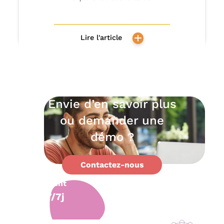
Lire l'article
Envie d’en savoir plus
ou demander une
démo ?
Contactez-nous
Support
client
7/7j