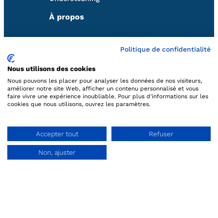
À propos
Qui sommes-nous
Politique de confidentialité
Nous utilisons des cookies
Nos partenaires
Nous pouvons les placer pour analyser les données de nos visiteurs,
Volg ons
améliorer notre site Web, afficher un contenu personnalisé et vous
faire vivre une expérience inoubliable. Pour plus d'informations sur les
cookies que nous utilisons, ouvrez les paramètres.
Neem contact met ons op
Accepter tout
Refuser
Non, ajuster
Demo aanvraag
hello@qweekle.com
FR:
+33 (0) 1 84 25 40 70
BE:
+32 (0) 2 318 20 40