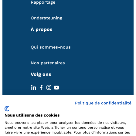
Rapportage
Ondersteuning
À propos
Qui sommes-nous
Nos partenaires
Volg ons
Neem contact met ons op
Politique de confidentialité
Nous utilisons des cookies
hello@qweekle.com
Nous pouvons les placer pour analyser les données de nos visiteurs,
améliorer notre site Web, afficher un contenu personnalisé et vous
FR:
+33 (0) 1 84 25 40 70
faire vivre une expérience inoubliable. Pour plus d'informations sur les