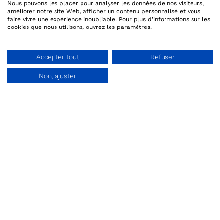
Nous pouvons les placer pour analyser les données de nos visiteurs,
améliorer notre site Web, afficher un contenu personnalisé et vous
faire vivre une expérience inoubliable. Pour plus d'informations sur les
cookies que nous utilisons, ouvrez les paramètres.
Neem contact met ons op
Accepter tout
Refuser
hello@qweekle.com
Non, ajuster
Demo aanvraag
FR:
+33 (0) 1 84 25 40 70
BE:
+32 (0) 2 318 20 40
Neem contact met ons op
©2023 Qweekle.com -
Tous droits réservés