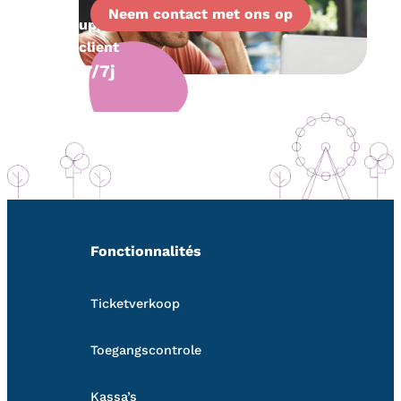
Neem contact met ons op
Support
client
7/7j
Fonctionnalités
Ticketverkoop
Toegangscontrole
Kassa’s