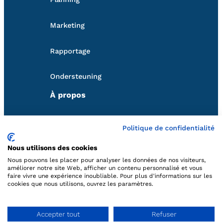
Marketing
Rapportage
Ondersteuning
À propos
Qui sommes-nous
Politique de confidentialité
Nous utilisons des cookies
Nos partenaires
Nous pouvons les placer pour analyser les données de nos visiteurs,
Volg ons
améliorer notre site Web, afficher un contenu personnalisé et vous
faire vivre une expérience inoubliable. Pour plus d'informations sur les
cookies que nous utilisons, ouvrez les paramètres.
Neem contact met ons op
Accepter tout
Refuser