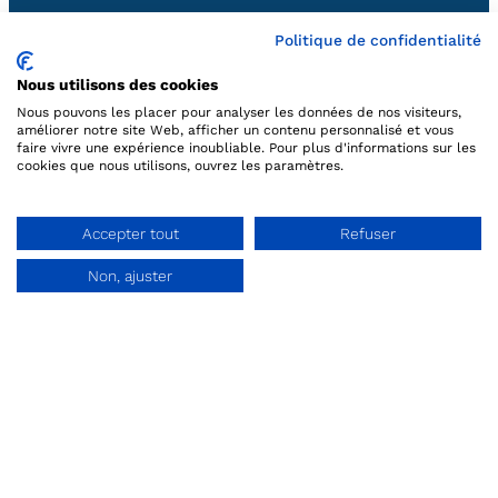
Toegangscontrole
Politique de confidentialité
Kassa’s
Nous utilisons des cookies
Nous pouvons les placer pour analyser les données de nos visiteurs,
améliorer notre site Web, afficher un contenu personnalisé et vous
Oneline verkoop
faire vivre une expérience inoubliable. Pour plus d'informations sur les
cookies que nous utilisons, ouvrez les paramètres.
Planning
Accepter tout
Refuser
Marketing
Non, ajuster
Demo aanvraag
Rapportage
Ondersteuning
À propos
Qui sommes-nous