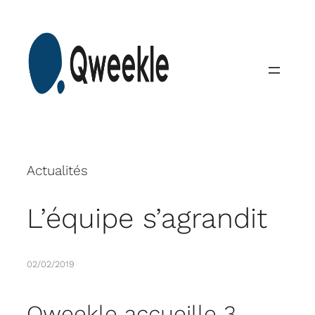
Skip
to
content
Actualités
L’équipe s’agrandit
02/02/2019
Qweekle accueille 3