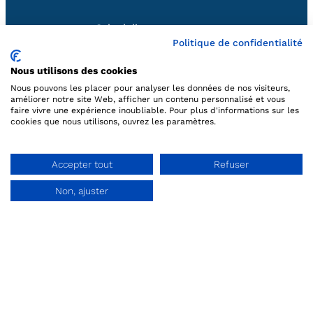
Scheduling
Politique de confidentialité
Marketing
Nous utilisons des cookies
Nous pouvons les placer pour analyser les données de nos visiteurs,
améliorer notre site Web, afficher un contenu personnalisé et vous
Reporting
faire vivre une expérience inoubliable. Pour plus d'informations sur les
cookies que nous utilisons, ouvrez les paramètres.
Support
À propos
Accepter tout
Refuser
Non, ajuster
Ask a demo
Qui sommes-nous
Nos partenaires
Follow us