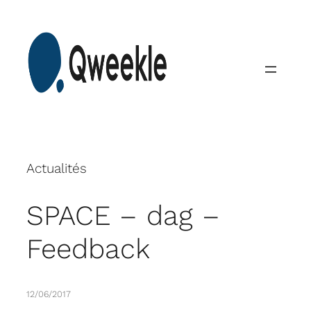
Skip
to
content
Actualités
SPACE – dag –
Feedback
12/06/2017